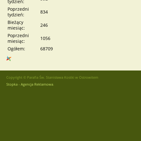
tydzień:
Poprzedni
834
tydzień:
Bieżący
246
miesiąc:
Poprzedni
1056
miesiąc:
Ogółem:
68709
Copyright © Parafia Św. Stanisława Kostki w Ostrowitem
Stopka - Agencja Reklamowa
.