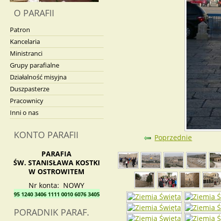
O PARAFII
Patron
Kancelaria
Ministranci
Grupy parafialne
Działalność misyjna
Duszpasterze
Pracownicy
Inni o nas
KONTO PARAFII
Poprzednie
PARAFIA
ŚW. STANISŁAWA KOSTKI
W OSTROWITEM
Nr konta: NOWY
95 1240 3406 1111 0010 6076 3405
PORADNIK PARAF.