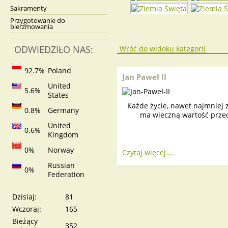
Sakramenty
Przygotowanie do
bierzmowania
ODWIEDZIŁO NAS:
Wróć do widoku kategorii
92.7%
Poland
Jan Paweł II
United
5.6%
States
Każde życie, nawet najmniej z
0.8%
Germany
ma wieczną wartość prze
United
0.6%
Kingdom
0%
Norway
Czytaj więcej....
Russian
0%
Federation
Dzisiaj:
81
Wczoraj:
165
Bieżący
352