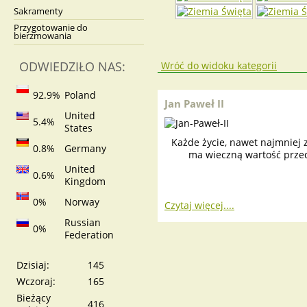
Sakramenty
Przygotowanie do
bierzmowania
ODWIEDZIŁO NAS:
Wróć do widoku kategorii
92.9%
Poland
Jan Paweł II
United
5.4%
States
Każde życie, nawet najmniej z
0.8%
Germany
ma wieczną wartość prze
United
0.6%
Kingdom
0%
Norway
Czytaj więcej....
Russian
0%
Federation
Dzisiaj:
145
Wczoraj:
165
Bieżący
416