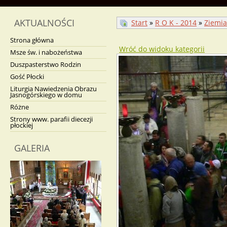
AKTUALNOŚCI
Start
»
R O K - 2014
»
Ziemia
Strona główna
Wróć do widoku kategorii
Msze św. i nabożeństwa
Duszpasterstwo Rodzin
Gość Płocki
Liturgia Nawiedzenia Obrazu
Jasnogórskiego w domu
Różne
Strony www. parafii diecezji
płockiej
GALERIA