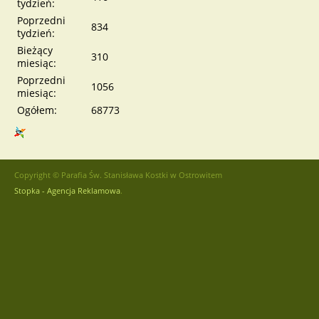
tydzień:
Poprzedni
834
tydzień:
Bieżący
310
miesiąc:
Poprzedni
1056
miesiąc:
Ogółem:
68773
Copyright © Parafia Św. Stanisława Kostki w Ostrowitem
Stopka - Agencja Reklamowa
.