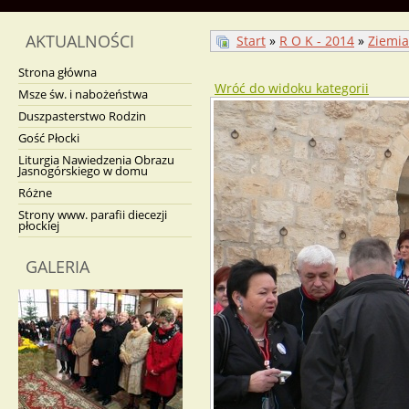
AKTUALNOŚCI
Start
»
R O K - 2014
»
Ziemia
Strona główna
Wróć do widoku kategorii
Msze św. i nabożeństwa
Duszpasterstwo Rodzin
Gość Płocki
Liturgia Nawiedzenia Obrazu
Jasnogórskiego w domu
Różne
Strony www. parafii diecezji
płockiej
GALERIA