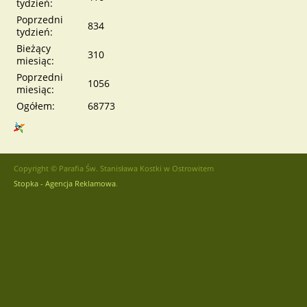
tydzień:
Poprzedni
834
tydzień:
Bieżący
310
miesiąc:
Poprzedni
1056
miesiąc:
Ogółem:
68773
Copyright © Parafia Św. Stanisława Kostki w Ostrowitem
Stopka - Agencja Reklamowa
.