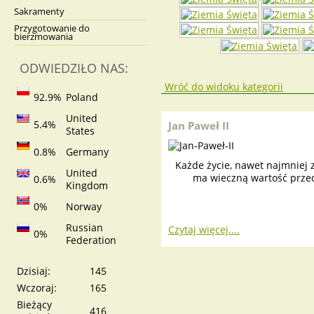
Sakramenty
Przygotowanie do
bierzmowania
ODWIEDZIŁO NAS:
Wróć do widoku kategorii
92.9%
Poland
United
5.4%
Jan Paweł II
States
0.8%
Germany
Każde życie, nawet najmniej z
United
ma wieczną wartość prze
0.6%
Kingdom
0%
Norway
Russian
Czytaj więcej....
0%
Federation
Dzisiaj:
145
Wczoraj:
165
Bieżący
416