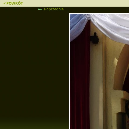
< POWRÓT
Poprzednie