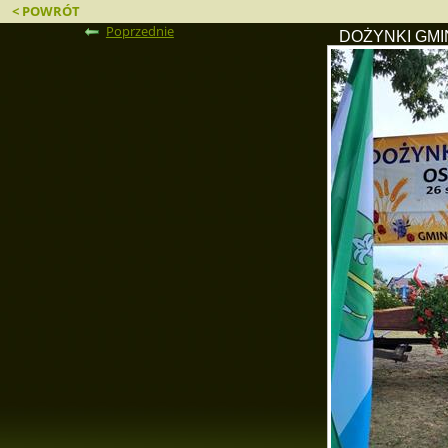
< POWRÓT
Poprzednie
DOŻYNKI GMIN