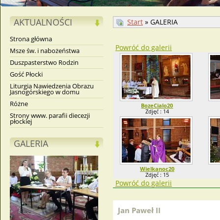
AKTUALNOŚCI
Start
» GALERIA
Strona główna
Powróć do galerii
Msze św. i nabożeństwa
Duszpasterstwo Rodzin
Gość Płocki
Liturgia Nawiedzenia Obrazu
Jasnogórskiego w domu
Różne
BozeCialo20
Zdjęć : 14
Strony www. parafii diecezji
płockiej
GALERIA
Wielkanoc20
Zdjęć : 15
Powróć do galerii
Jan Paweł II