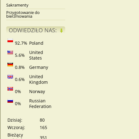
Sakramenty
Przygotowanie do
bierzmowania
ODWIEDZIŁO NAS:
92.7%
Poland
United
5.6%
States
0.8%
Germany
United
0.6%
Kingdom
0%
Norway
Russian
0%
Federation
Dzisiaj:
80
Wczoraj:
165
Bieżący
351