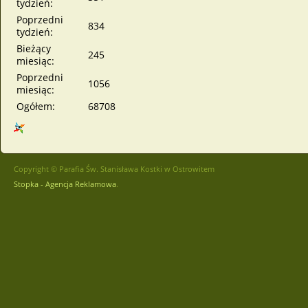
tydzień:
Poprzedni
834
tydzień:
Bieżący
245
miesiąc:
Poprzedni
1056
miesiąc:
Ogółem:
68708
Copyright © Parafia Św. Stanisława Kostki w Ostrowitem
Stopka - Agencja Reklamowa
.