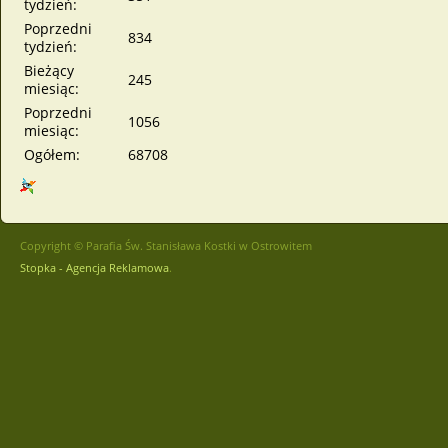
tydzień:
Poprzedni
834
tydzień:
Bieżący
245
miesiąc:
Poprzedni
1056
miesiąc:
Ogółem:
68708
Copyright © Parafia Św. Stanisława Kostki w Ostrowitem
Stopka - Agencja Reklamowa
.