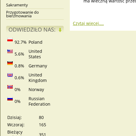
ma wieczną wartość prze
Sakramenty
Przygotowanie do
bierzmowania
Czytaj więcej....
ODWIEDZIŁO NAS:
92.7%
Poland
United
5.6%
States
0.8%
Germany
United
0.6%
Kingdom
0%
Norway
Russian
0%
Federation
Dzisiaj:
80
Wczoraj:
165
Bieżący
351