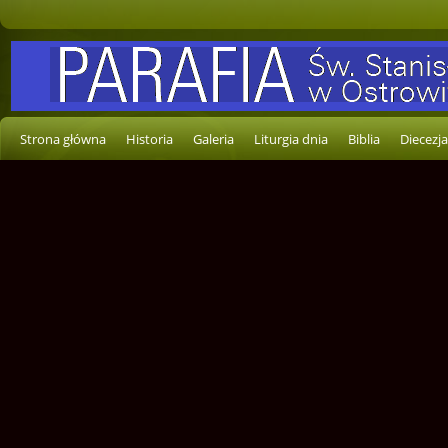
Strona główna
Historia
Galeria
Liturgia dnia
Biblia
Diecezja