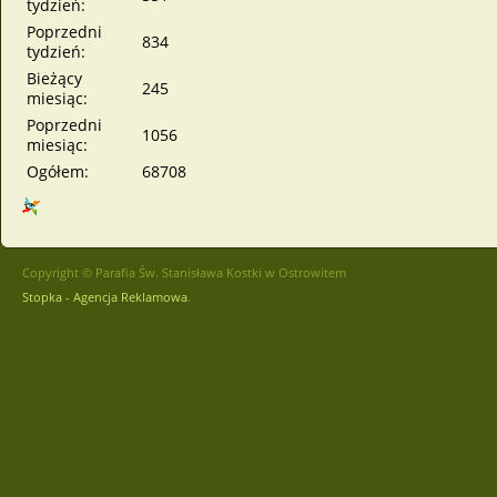
tydzień:
Poprzedni
834
tydzień:
Bieżący
245
miesiąc:
Poprzedni
1056
miesiąc:
Ogółem:
68708
Copyright © Parafia Św. Stanisława Kostki w Ostrowitem
Stopka - Agencja Reklamowa
.