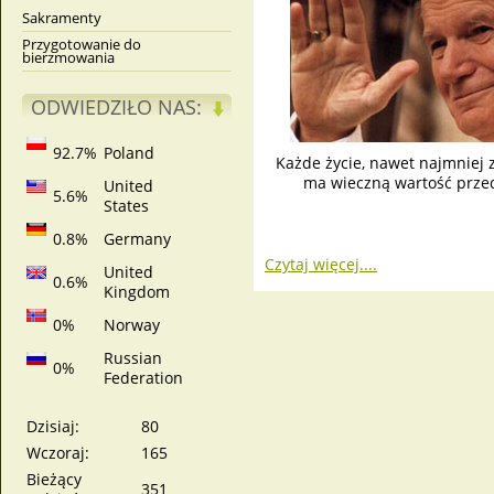
Sakramenty
Przygotowanie do
bierzmowania
ODWIEDZIŁO NAS:
92.7%
Poland
Każde życie, nawet najmniej z
ma wieczną wartość prze
United
5.6%
States
0.8%
Germany
Czytaj więcej....
United
0.6%
Kingdom
0%
Norway
Russian
0%
Federation
Dzisiaj:
80
Wczoraj:
165
Bieżący
351