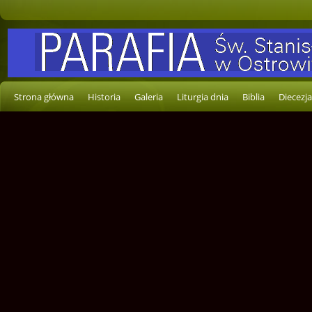
Strona główna
Historia
Galeria
Liturgia dnia
Biblia
Diecezja